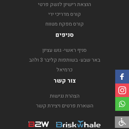
הוצאת רישיון לנשק פרטי
קורס מדריכי ירי
קורס מפקח מטווח
סניפים
סניף ראשי- גוש עציון
באר שבע- בשותפות קליבר 3 ולהב
כרמיאל
צור קשר
הצהרת נגישות
Share to
השארת פרטים ויצירת קשר
WhatsApp
Briskwhale
B2W
|
שיווק