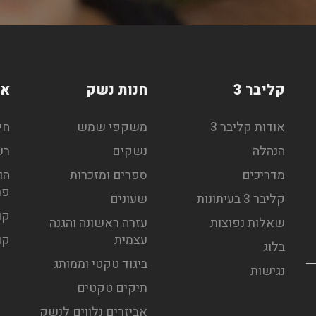
קליבר 3
חנות נשק
אי
אודות קליבר 3
משקפי שמש
חי
הנהלה
נשקים
רע
מדריכים
ספרים ומזכרות
הו
פר
קליבר 3 בעיתונות
שעונים
קו
שאלות נפוצות
עזרה ראשונה והגנה
עצמית
קו
בלוג
ביגוד טקטי וממותג
נגישות
תיקים טקטים
אביזרים נלווים לנשק