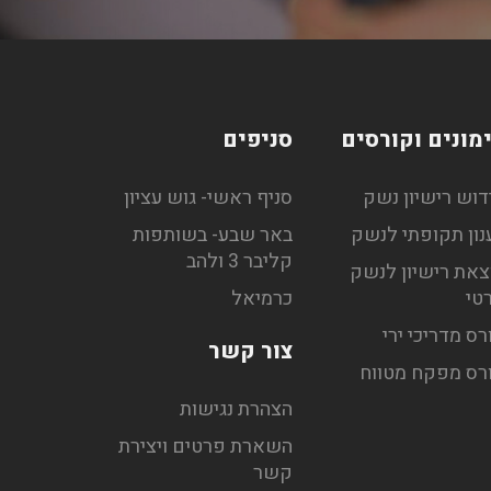
מונים וקורסים
סניפים
דוש רישיון נשק
סניף ראשי- גוש עציון
נון תקופתי לנשק
באר שבע- בשותפות
קליבר 3 ולהב
צאת רישיון לנשק
טי
כרמיאל
רס מדריכי ירי
צור קשר
רס מפקח מטווח
הצהרת נגישות
השארת פרטים ויצירת
קשר