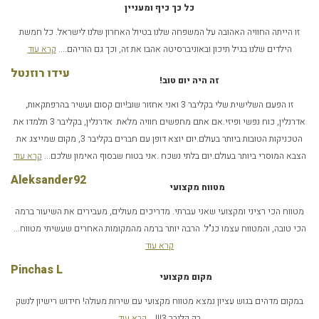
כל כך כיף ומעניין
זו הייתה החוויה האהובה על המשפחה שלנו בטיול האחרון שלנו לישראל. כל חמשת
הילדים שלנו בגיל תיכון ובאוניברסיטה אהבו את זה, וכך גם הוריהם....
קרא עוד
עידו רוזנטל
זה היה יום טוב!
זו הפעם השלישית שלי בקליבר 3 ואני אחזור שוב!יום קסום ועשיר בהרפתקאות,
אדרנלין, כוח נפשי ופיזי.אם אתם מחפשים חוויה מלאת אדרנלין, בקליבר 3 תלמדו את
הטכניקות הטובות ביותר בעולם.יום יוצא דופן עם חברים בקליבר 3, מקום שמייצג את
הצבא המוסרי ביותר בעולם.יום בלתי נשכח .אני בטוח שבסוף האימון שלכם...
קרא עוד
Aleksander92
מטווח מקצועי
מטווח הכי רציני ומקצועי שאני עברתי. מדריכים מעולים, מעבירים את השיעור ברמה
הכי טובה, והמטווח עצמו כנ"ל. הרבה יותר ברמה מהמקומות האחרים שעשיתי מטווח...
קרא עוד
Pinchas L
מקום מקצועי
במקום מדהים בגוש עציון נמצא מטווח מקצועי עם שירות מעולה! חידוש רישיון לנשק
רק קליבר 3!!!...
קרא עוד